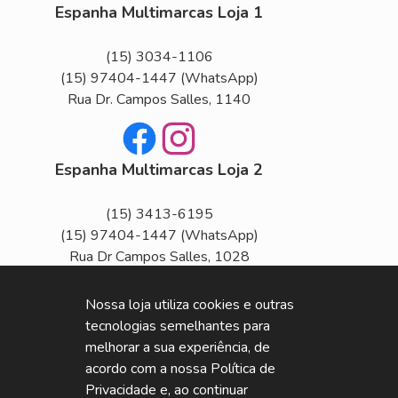
Espanha Multimarcas Loja 1
(15) 3034-1106
(15) 97404-1447
(WhatsApp)
Rua Dr. Campos Salles, 1140
Facebook
Instagram
Espanha Multimarcas Loja 2
(15) 3413-6195
(15) 97404-1447
(WhatsApp)
Rua Dr Campos Salles, 1028
Horário de Funcionamento
Nossa loja utiliza cookies e outras
Seg
Sex
tecnologias semelhantes para
Segunda a Sexta das 8h às 18h
melhorar a sua experiência, de
Sab
acordo com a nossa Política de
Sábado das 8h às 14h
Privacidade e, ao continuar