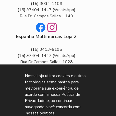
(15) 3034-1106
(15) 97404-1447
(WhatsApp)
Rua Dr. Campos Salles, 1140
Facebook
Instagram
Espanha Multimarcas Loja 2
(15) 3413-6195
(15) 97404-1447
(WhatsApp)
Rua Dr Campos Salles, 1028
Horário de Funcionamento
Nossa loja utiliza cookies e outras
Seg
Sex
tecnologias semelhantes para
Segunda a Sexta das 8h às 18h
melhorar a sua experiência, de
Sab
acordo com a nossa Política de
Sábado das 8h às 14h
Privacidade e, ao continuar
navegando, você concorda com
nossas políticas.