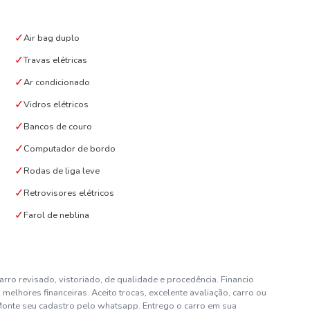
✓
Air bag duplo
✓
Travas elétricas
✓
Ar condicionado
✓
Vidros elétricos
✓
Bancos de couro
✓
Computador de bordo
✓
Rodas de liga leve
✓
Retrovisores elétricos
✓
Farol de neblina
Carro revisado, vistoriado, de qualidade e procedência. Financio
lhores financeiras. Aceito trocas, excelente avaliação, carro ou
Monte seu cadastro pelo whatsapp. Entrego o carro em sua