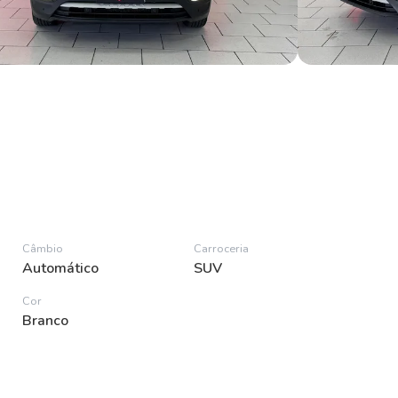
Câmbio
Carroceria
Automático
SUV
Cor
Branco